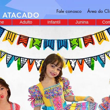
Fale conosco
Área do Cli
A ATACADO
me
Adulto
Infantil
Junina
Con
Junina 2026
Mae e Filha
Outlet